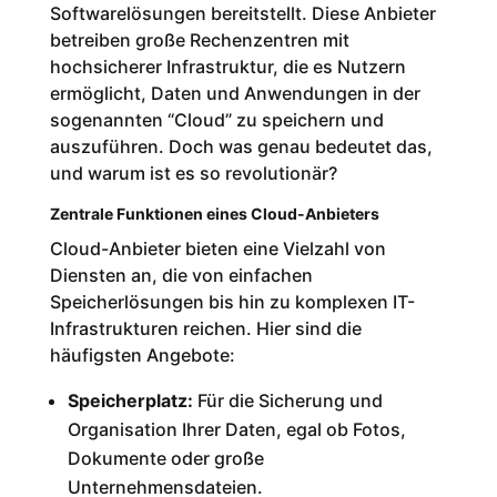
Sicherheitsschicht
Softwarelösungen bereitstellt. Diese Anbieter
3. Standort der Server und
betreiben große Rechenzentren mit
Datenschutzgesetze
4. Sicherheitsrichtlinien des
hochsicherer Infrastruktur, die es Nutzern
Anbieters
ermöglicht, Daten und Anwendungen in der
5. Schutz vor
sogenannten “Cloud” zu speichern und
Cyberangriffen
auszuführen. Doch was genau bedeutet das,
6. Kontrollmöglichkeiten für
den Nutzer
und warum ist es so revolutionär?
Tipps für maximale Sicherheit
Zentrale Funktionen eines Cloud-Anbieters
Kontaktieren Sie uns – Ihre IT-
Hilfe ist nur einen Anruf
Cloud-Anbieter bieten eine Vielzahl von
entfernt!
Diensten an, die von einfachen
Telefonischer Kontakt
Speicherlösungen bis hin zu komplexen IT-
📞 089 2152 5110
Infrastrukturen reichen. Hier sind die
Online-Anfrage
häufigsten Angebote:
E-Mail
Speicherplatz:
Für die Sicherung und
Fazit
Organisation Ihrer Daten, egal ob Fotos,
Dokumente oder große
Unternehmensdateien.