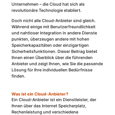
beachten?
Unternehmen – die Cloud hat sich als
1. Speicherplatz und
revolutionäre Technologie etabliert.
Preisgestaltung
2. Sicherheit und
Doch nicht alle Cloud-Anbieter sind gleich.
Datenschutz
Während einige mit Benutzerfreundlichkeit
3. Integration in bestehende
Systeme
und nahtloser Integration in andere Dienste
4. Benutzerfreundlichkeit
punkten, überzeugen andere mit hohen
5. Kundenservice und
Speicherkapazitäten oder einzigartigen
Support
Sicherheitsfunktionen. Dieser Beitrag bietet
6. Zuverlässigkeit und
Ihnen einen Überblick über die führenden
Leistung
7. Skalierbarkeit und
Anbieter und zeigt Ihnen, wie Sie die passende
Flexibilität
Lösung für Ihre individuellen Bedürfnisse
8. Zusatzfunktionen und
finden.
Innovationen
Sicherheit und Datenschutz bei
Cloud-Diensten
1. Verschlüsselung: Ihre
Was ist ein Cloud-Anbieter?
Daten in sicheren Händen
Ein Cloud-Anbieter ist ein Dienstleister, der
2. Zwei-Faktor-
Ihnen über das Internet Speicherplatz,
Authentifizierung:
Zusätzliche
Rechenleistung und verschiedene