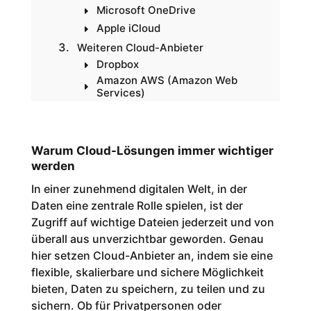
Microsoft OneDrive
Apple iCloud
Weiteren Cloud-Anbieter
Dropbox
Amazon AWS (Amazon Web
Services)
Vorteile der Nutzung von Cloud-
Anbietern
1. Flexibilität und Mobilität
Warum Cloud-Lösungen immer wichtiger
2. Kosteneinsparungen
werden
3. Automatische Backups
und Datensicherheit
In einer zunehmend digitalen Welt, in der
4. Nahtlose
Daten eine zentrale Rolle spielen, ist der
Zusammenarbeit
Zugriff auf wichtige Dateien jederzeit und von
5. Umweltfreundlichkeit
überall aus unverzichtbar geworden. Genau
6. Skalierbarkeit und
Anpassungsfähigkeit
hier setzen Cloud-Anbieter an, indem sie eine
7. Schutz vor Datenverlust
flexible, skalierbare und sichere Möglichkeit
und Wiederherstellung
bieten, Daten zu speichern, zu teilen und zu
Welche Faktoren sollten Sie bei
sichern. Ob für Privatpersonen oder
der Wahl eines Cloud-Anbieters