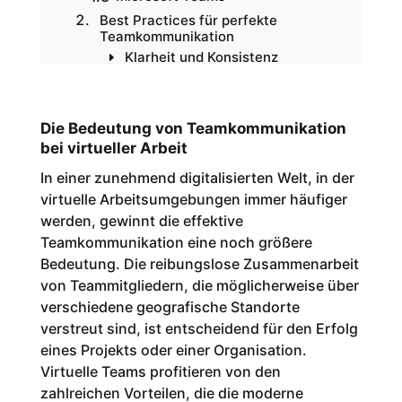
Best Practices für perfekte
Teamkommunikation
Klarheit und Konsistenz
Aktive Zuhören und
Feedback
Zeitmanagement und
Priorisierung
Die Bedeutung von Teamkommunikation
Flexibilität und
bei virtueller Arbeit
Anpassungsfähigkeit
In einer zunehmend digitalisierten Welt, in der
Die Rolle von Fuchsiger bei der
Optimierung der
virtuelle Arbeitsumgebungen immer häufiger
Teamkommunikation
werden, gewinnt die effektive
Auswahl und
Teamkommunikation eine noch größere
Implementierung geeigneter
Tools und Technologien
Bedeutung. Die reibungslose Zusammenarbeit
Sie erreichen mich unter der
von Teammitgliedern, die möglicherweise über
Rufnummer: 089 2152 5110
verschiedene geografische Standorte
Fazit
verstreut sind, ist entscheidend für den Erfolg
eines Projekts oder einer Organisation.
Virtuelle Teams profitieren von den
zahlreichen Vorteilen, die die moderne