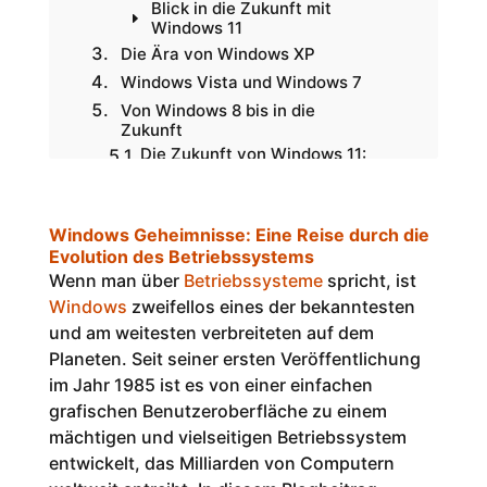
Blick in die Zukunft mit
Windows 11
Die Ära von Windows XP
Windows Vista und Windows 7
Von Windows 8 bis in die
Zukunft
Die Zukunft von Windows 11:
Die Rolle von Windows in der
Welt heute
Die Herausforderungen und
Windows Geheimnisse: Eine Reise durch die
die Zukunft
Evolution des Betriebssystems
Fazit
Wenn man über
Betriebssysteme
spricht, ist
Windows
zweifellos eines der bekanntesten
und am weitesten verbreiteten auf dem
Planeten. Seit seiner ersten Veröffentlichung
im Jahr 1985 ist es von einer einfachen
grafischen Benutzeroberfläche zu einem
mächtigen und vielseitigen Betriebssystem
entwickelt, das Milliarden von Computern