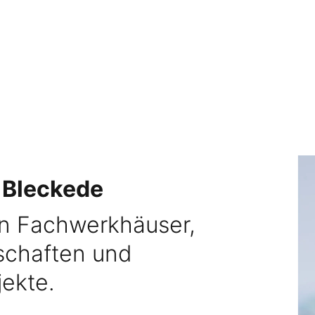
 Bleckede
en Fachwerkhäuser,
dschaften und
jekte.